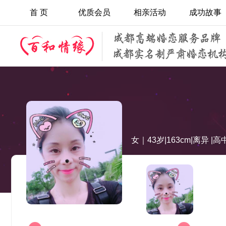
首 页
优质会员
相亲活动
成功故事
女｜43岁|163cm|离异 |