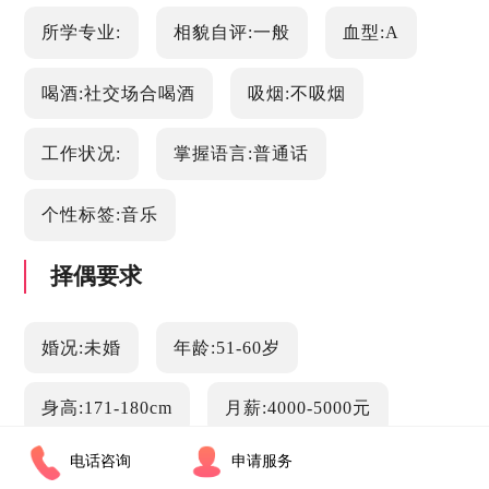
所学专业:
相貌自评:一般
血型:A
喝酒:社交场合喝酒
吸烟:不吸烟
工作状况:
掌握语言:普通话
个性标签:音乐
择偶要求
婚况:未婚
年龄:51-60岁
身高:171-180cm
月薪:4000-5000元
电话咨询
申请服务
学历:高中
车房情况:已购车 已购房