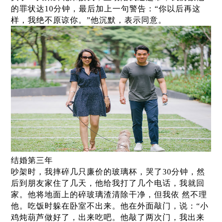
的罪状达10分钟，最后加上一句警告：“你以后再这
样，我绝不原谅你。”他沉默，表示同意。
结婚第三年
吵架时，我摔碎几只廉价的玻璃杯，哭了30分钟，然
后到朋友家住了几天，他给我打了几个电话，我就回
家。他将地面上的碎玻璃渣清除干净，但我依 然不理
他。吃饭时躲在卧室不出来。他在外面敲门，说：“小
鸡炖葫芦做好了，出来吃吧。他敲了两次门，我出来