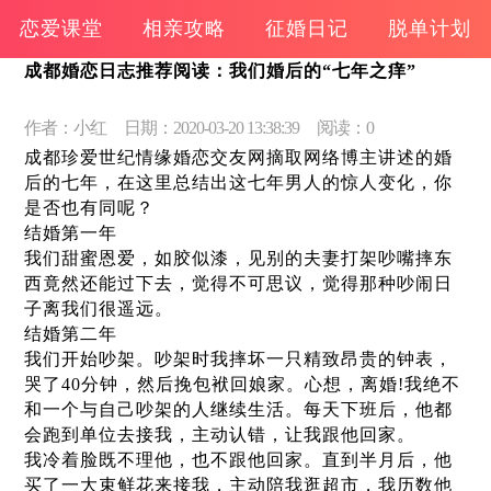
恋爱课堂
相亲攻略
征婚日记
脱单计划
成都婚恋日志推荐阅读：我们婚后的“七年之痒”
作者：小红
日期：2020-03-20 13:38:39
阅读：0
成都珍爱世纪情缘婚恋交友网摘取网络博主讲述的婚
后的七年，在这里总结出这七年男人的惊人变化，你
是否也有同呢？
结婚第一年
我们甜蜜恩爱，如胶似漆，见别的夫妻打架吵嘴摔东
西竟然还能过下去，觉得不可思议，觉得那种吵闹日
子离我们很遥远。
结婚第二年
我们开始吵架。吵架时我摔坏一只精致昂贵的钟表，
哭了40分钟，然后挽包袱回娘家。心想，离婚!我绝不
和一个与自己吵架的人继续生活。每天下班后，他都
会跑到单位去接我，主动认错，让我跟他回家。
我冷着脸既不理他，也不跟他回家。直到半月后，他
买了一大束鲜花来接我，主动陪我逛超市，我历数他