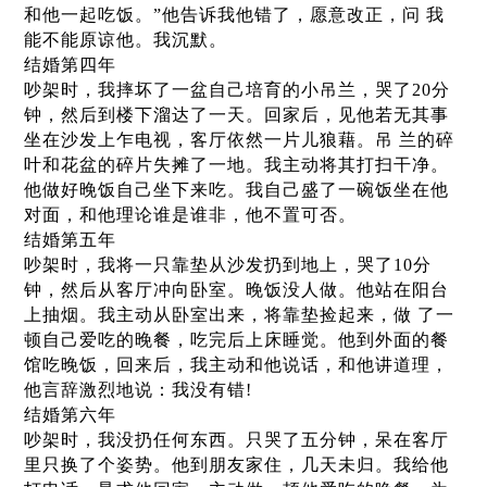
和他一起吃饭。”他告诉我他错了，愿意改正，问 我
能不能原谅他。我沉默。
结婚第四年
吵架时，我摔坏了一盆自己培育的小吊兰，哭了20分
钟，然后到楼下溜达了一天。回家后，见他若无其事
坐在沙发上乍电视，客厅依然一片儿狼藉。吊 兰的碎
叶和花盆的碎片失摊了一地。我主动将其打扫干净。
他做好晚饭自己坐下来吃。我自己盛了一碗饭坐在他
对面，和他理论谁是谁非，他不置可否。
结婚第五年
吵架时，我将一只靠垫从沙发扔到地上，哭了10分
钟，然后从客厅冲向卧室。晚饭没人做。他站在阳台
上抽烟。我主动从卧室出来，将靠垫捡起来，做 了一
顿自己爱吃的晚餐，吃完后上床睡觉。他到外面的餐
馆吃晚饭，回来后，我主动和他说话，和他讲道理，
他言辞激烈地说：我没有错!
结婚第六年
吵架时，我没扔任何东西。只哭了五分钟，呆在客厅
里只换了个姿势。他到朋友家住，几天未归。我给他