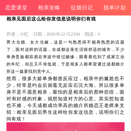
恋爱课堂
相亲攻略
征婚日记
脱单计划
相亲见面后这么给你发信息说明你们有戏
作者：小红
日期：2020-09-22 15:23:04
阅读：0
男大当婚、女大当嫁，这是一句熟悉得不能再熟悉的话题
了，面对这样的话题，在成都这座生活很舒适的城市，不少
单身贵族都容易在奔波中错过姻缘，眼看着也到了成家立业
的年纪，却总又不肯低就，于是很多人都希望通过成都婚介
所这一媒婆找到意中人。
然而，很多大龄单身都曾反应过，相亲中的尴尬也不
少，经常是约会后就毫无反应石沉大海。所以很多单
身不是不愿意相亲，最怕的是相亲后的那种彷徨，面
对有好感的对象，就想知道对方的心意。其实想知道
也不难，今天成都成功率高的婚介所婚恋王老师来支
招：相亲见面后男生这样给你发这信息，说明你们之
间有戏！